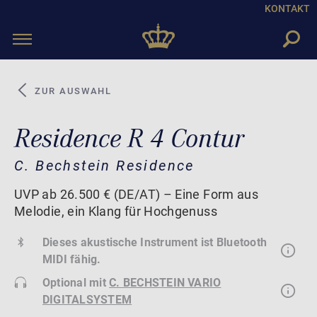
KONTAKT
Toggle
navigation
ZUR AUSWAHL
Residence R 4 Contur
C. Bechstein Residence
UVP ab 26.500 € (DE/AT) – Eine Form aus
Melodie, ein Klang für Hochgenuss
Dieses akustische Instrument ist Bluetooth
MIDI fähig.
Optional mit
C. BECHSTEIN VARIO
DIGITALSYSTEM