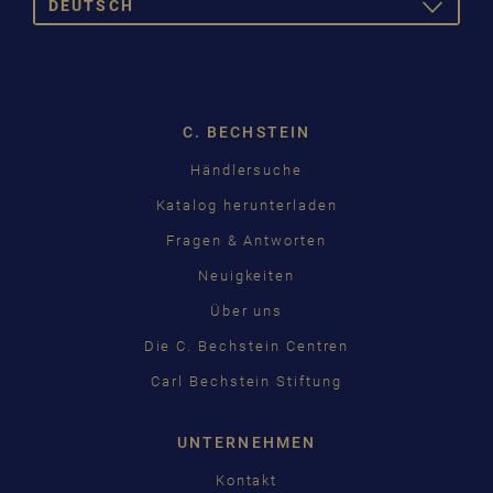
DEUTSCH
TOGGLE
DROPDOW
DEUTSCH
ENGLISH
C. BECHSTEIN
FRANÇAIS
Pусский
Händlersuche
Katalog herunterladen
ČEŠTINA
Fragen & Antworten
中国
Neuigkeiten
日本語
Über uns
Die C. Bechstein Centren
Carl Bechstein Stiftung
UNTERNEHMEN
Kontakt