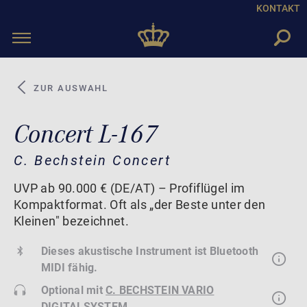
KONTAKT
Toggle
navigation
ZUR AUSWAHL
Concert L-167
C. Bechstein Concert
UVP ab 90.000 € (DE/AT) – Profiflügel im
Kompaktformat. Oft als „der Beste unter den
Kleinen" bezeichnet.
Dieses akustische Instrument ist Bluetooth
MIDI fähig.
Optional mit
C. BECHSTEIN VARIO
DIGITALSYSTEM