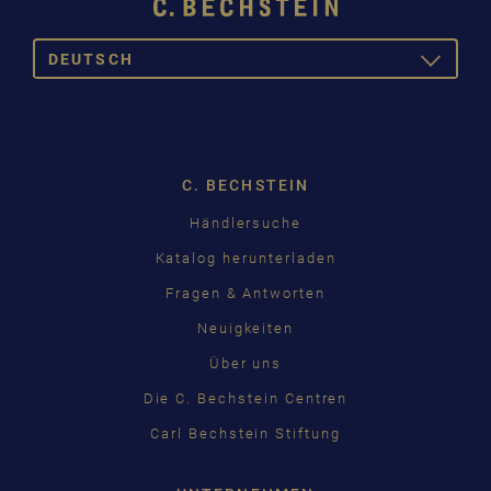
DEUTSCH
TOGGLE
DROPDOW
DEUTSCH
ENGLISH
C. BECHSTEIN
FRANÇAIS
Händlersuche
PУССКИЙ
Katalog herunterladen
ČEŠTINA
Fragen & Antworten
Neuigkeiten
中国
Über uns
日本語
Die C. Bechstein Centren
Carl Bechstein Stiftung