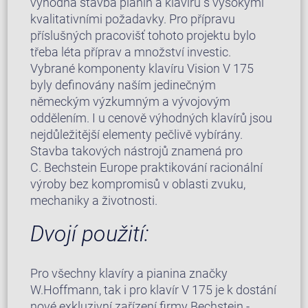
výhodná stavba pianin a klavírů s vysokými
kvalitativními požadavky. Pro přípravu
příslušných pracovišť tohoto projektu bylo
třeba léta příprav a množství investic.
Vybrané komponenty klavíru Vision V 175
byly definovány naším jedinečným
německým výzkumným a vývojovým
oddělením. I u cenově výhodných klavírů jsou
nejdůležitější elementy pečlivě vybírány.
Stavba takových nástrojů znamená pro
C. Bechstein Europe praktikování racionální
výroby bez kompromisů v oblasti zvuku,
mechaniky a životnosti.
Dvojí použití:
Pro všechny klavíry a pianina značky
W.Hoffmann, tak i pro klavír V 175 je k dostání
nové exkluzivní zařízení firmy Bechstein -