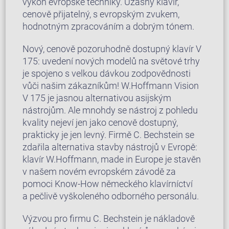
výkon evropské techniky. Úžasný klavír,
cenově přijatelný, s evropským zvukem,
hodnotným zpracováním a dobrým tónem.
Nový, cenově pozoruhodně dostupný klavír V
175: uvedení nových modelů na světové trhy
je spojeno s velkou dávkou zodpovědnosti
vůči našim zákazníkům! W.Hoffmann Vision
V 175 je jasnou alternativou asijským
nástrojům. Ale mnohdy se nástroj z pohledu
kvality nejeví jen jako cenově dostupný,
prakticky je jen levný. Firmě C. Bechstein se
zdařila alternativa stavby nástrojů v Evropě:
klavír W.Hoffmann, made in Europe je stavěn
v našem novém evropském závodě za
pomoci Know-How německého klavírníctví
a pečlivě vyškoleného odborného personálu.
Výzvou pro firmu C. Bechstein je nákladově