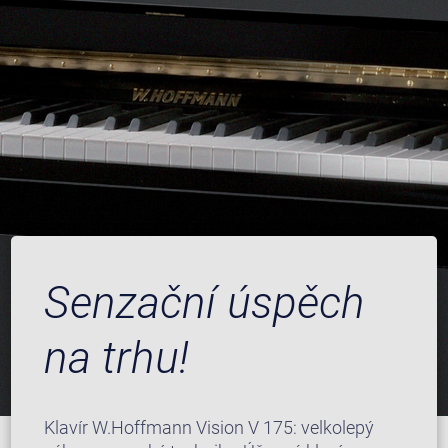
Senzační úspěch
na trhu!
Klavír W.Hoffmann Vision V 175: velkolepý