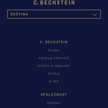
ČEŠTINA
TOGGLE
DROPDOW
DEUTSCH
ENGLISH
C. BECHSTEIN
FRANÇAIS
Prodej
PУССКИЙ
Katalog stáhnout
ČEŠTINA
Otázky & odpovědi
Zprávy
中国
O nás
日本語
SPOLEČNOST
Kontakt