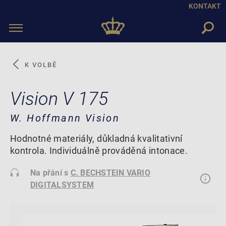
KONTAKT
Toggle
navigation
K VOLBĚ
Vision V 175
W. Hoffmann Vision
Hodnotné materiály, důkladná kvalitativní
kontrola. Individuálně prováděná intonace.
Na přání s
C. BECHSTEIN VARIO
DIGITALSYSTEM