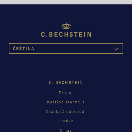
ČEŠTINA
TOGGLE
DROPDOW
DEUTSCH
ENGLISH
C. BECHSTEIN
FRANÇAIS
Prodej
PУССКИЙ
Katalog stáhnout
ČEŠTINA
Otázky & odpovědi
Zprávy
中国
O nás