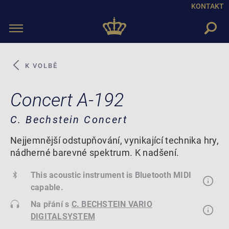
KONTAKT
Toggle
navigation
K VOLBĚ
Concert A-192
C. Bechstein Concert
Nejjemnější odstupňování, vynikající technika hry,
nádherné barevné spektrum. K nadšení.
This acoustic instrument is Bluetooth MIDI
capable.
Na přání s
C. BECHSTEIN VARIO
DIGITALSYSTEM