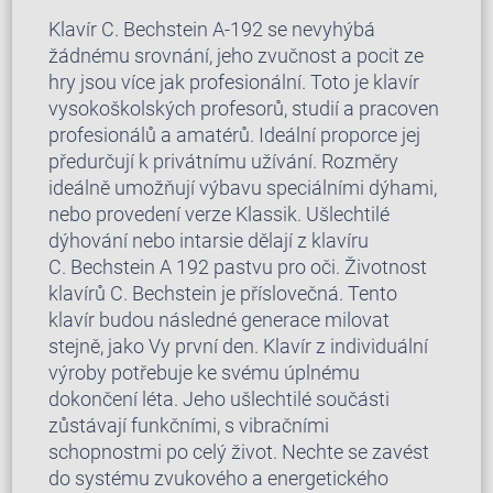
Klavír C. Bechstein A-192 se nevyhýbá
žádnému srovnání, jeho zvučnost a pocit ze
hry jsou více jak profesionální. Toto je klavír
vysokoškolských profesorů, studií a pracoven
profesionálů a amatérů. Ideální proporce jej
předurčují k privátnímu užívání. Rozměry
ideálně umožňují výbavu speciálními dýhami,
nebo provedení verze Klassik. Ušlechtilé
dýhování nebo intarsie dělají z klavíru
C. Bechstein A 192 pastvu pro oči. Životnost
klavírů C. Bechstein je příslovečná. Tento
klavír budou následné generace milovat
stejně, jako Vy první den. Klavír z individuální
výroby potřebuje ke svému úplnému
dokončení léta. Jeho ušlechtilé součásti
zůstávají funkčními, s vibračními
schopnostmi po celý život. Nechte se zavést
do systému zvukového a energetického