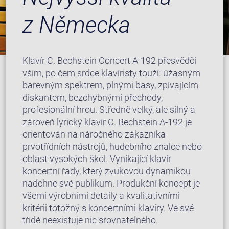
z Německa
Klavír C. Bechstein Concert A-192 přesvědčí
vším, po čem srdce klavíristy touží: úžasným
barevným spektrem, plnými basy, zpívajícím
diskantem, bezchybnými přechody,
profesionální hrou. Středně velký, ale silný a
zároveň lyrický klavír C. Bechstein A-192 je
orientován na náročného zákazníka
prvotřídních nástrojů, hudebního znalce nebo
oblast vysokých škol. Vynikající klavír
koncertní řady, který zvukovou dynamikou
nadchne své publikum. Produkční koncept je
všemi výrobními detaily a kvalitativními
kritérii totožný s koncertními klavíry. Ve své
třídě neexistuje nic srovnatelného.