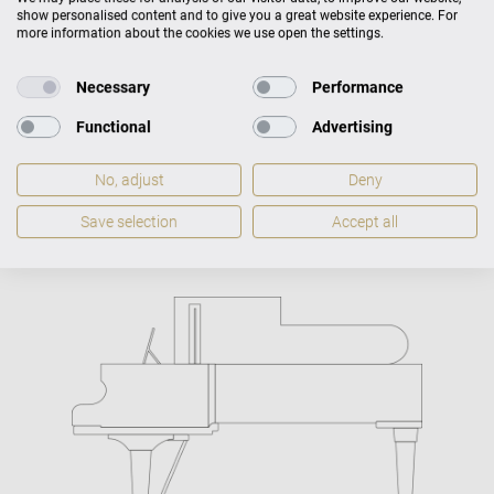
show personalised content and to give you a great website experience. For
more information about the cookies we use open the settings.
Necessary
Performance
Concert A-192 Rozměr
Functional
Advertising
No, adjust
Deny
Rozměr
H 192 × Š 153
Váha
Save selection
Accept all
350 kg