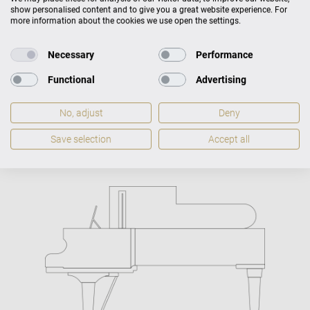
show personalised content and to give you a great website experience. For
more information about the cookies we use open the settings.
Necessary
Performance
Concert A-192 Rozměr
Functional
Advertising
No, adjust
Deny
Rozměr
H 192 × Š 153
Váha
Save selection
Accept all
350 kg