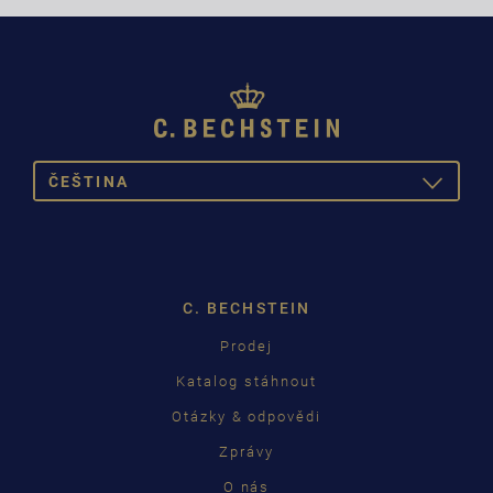
ČEŠTINA
TOGGLE
DROPDOW
DEUTSCH
ENGLISH
C. BECHSTEIN
FRANÇAIS
Prodej
PУССКИЙ
Katalog stáhnout
ČEŠTINA
Otázky & odpovědi
Zprávy
中国
O nás