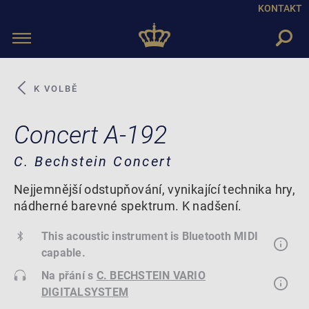
KONTAKT
Toggle
navigation
K VOLBĚ
Concert A-192
C. Bechstein Concert
Nejjemnější odstupňování, vynikající technika hry,
nádherné barevné spektrum. K nadšení.
This acoustic instrument is Bluetooth MIDI
capable.
Na přání s
C. BECHSTEIN VARIO
DIGITALSYSTEM