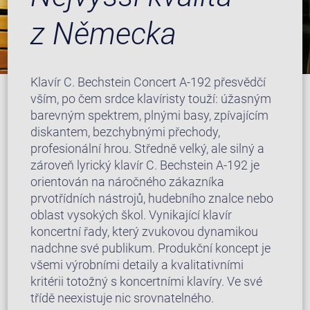
z Německa
Klavír C. Bechstein Concert A-192 přesvědčí
vším, po čem srdce klavíristy touží: úžasným
barevným spektrem, plnými basy, zpívajícím
diskantem, bezchybnými přechody,
profesionální hrou. Středně velký, ale silný a
zároveň lyrický klavír C. Bechstein A-192 je
orientován na náročného zákazníka
prvotřídních nástrojů, hudebního znalce nebo
oblast vysokých škol. Vynikající klavír
koncertní řady, který zvukovou dynamikou
nadchne své publikum. Produkční koncept je
všemi výrobními detaily a kvalitativními
kritérii totožný s koncertními klavíry. Ve své
třídě neexistuje nic srovnatelného.