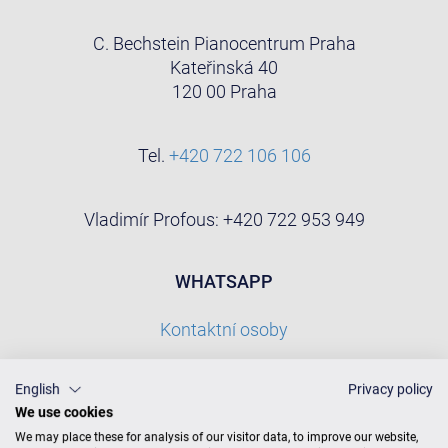
C. Bechstein Pianocentrum Praha
Kateřinská 40
120 00 Praha
Tel.
+420 722 106 106
Vladimír Profous: +420 722 953 949
WHATSAPP
Kontaktní osoby
English
Privacy policy
E-MAIL
We use cookies
praha@bechstein-europe.com
We may place these for analysis of our visitor data, to improve our website,