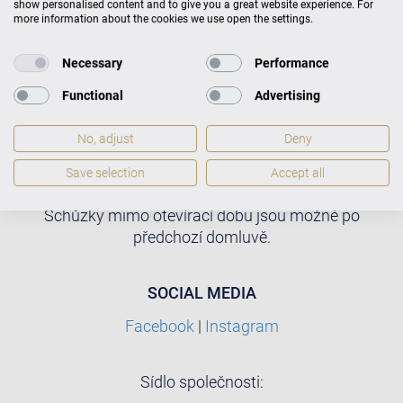
show personalised content and to give you a great website experience. For
more information about the cookies we use open the settings.
OTEVÍRACÍ DOBA
Necessary
Performance
Pondělí: Uzavřeno
Functional
Advertising
Úterý - pátek: 12:30 – 19:00
No, adjust
Deny
Sobota: 10:00 – 16:00
Save selection
Accept all
Neděle: Uzavřeno
Schůzky mimo otevírací dobu jsou možné po
předchozí domluvě.
SOCIAL MEDIA
Facebook
|
Instagram
Sídlo společnosti: