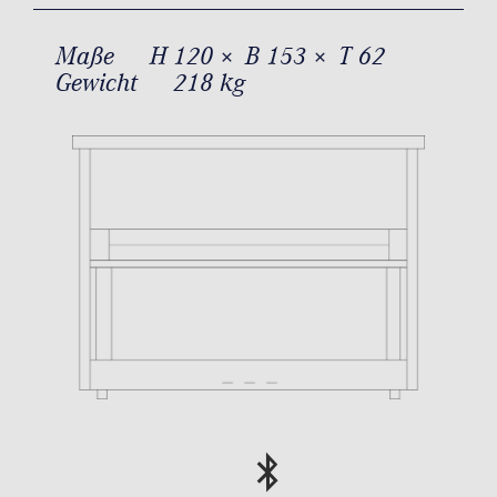
Maße
H 120 × B 153 × T 62
Gewicht
218 kg