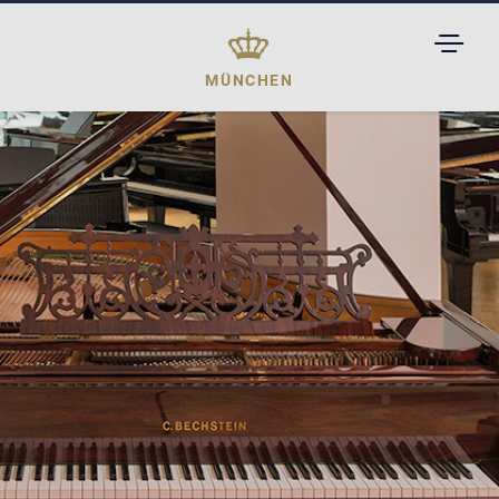
TOGGL
DROPD
MÜNCHEN