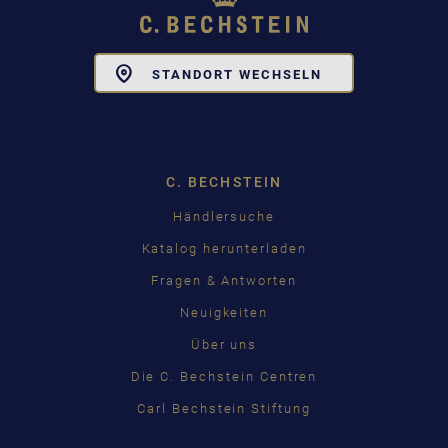
Toggle
STANDORT WECHSELN
Dropdown
C. BECHSTEIN
Händlersuche
Katalog herunterladen
Fragen & Antworten
Neuigkeiten
Über uns
Die C. Bechstein Centren
Carl Bechstein Stiftung