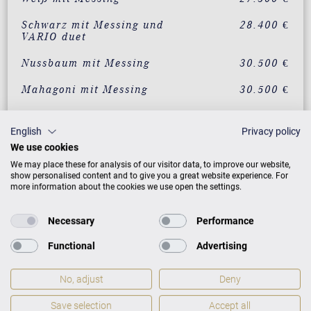
Schwarz mit Messing und
28.400 €
VARIO duet
Nussbaum mit Messing
30.500 €
Mahagoni mit Messing
30.500 €
Eiche mit Messing
30.500 €
English
Privacy policy
Wurzelnussbaum mit
33.500 €
We use cookies
Messing
We may place these for analysis of our visitor data, to improve our website,
show personalised content and to give you a great website experience. For
Vavona mit Messing
33.500 €
more information about the cookies we use open the settings.
Makassar mit Messing
33.500 €
Necessary
Performance
Santos Palisander mit
33.500 €
Messing
Functional
Advertising
Pyramidenmahagoni mit
33.500 €
No, adjust
Deny
Messing
Save selection
Accept all