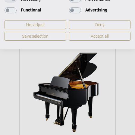
Mieten
Functional
Advertising
5
für 899 € mtl.
No, adjust
Deny
Save selection
Accept all