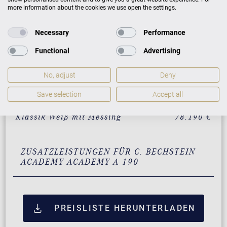
more information about the cookies we use open the settings.
Schwarz mit Messing
59.900 €
Necessary
Performance
Weiß mit Messing
62.900 €
Functional
Advertising
Nussbaum mit Messing
66.900 €
No, adjust
Deny
Mahagoni mit Messing
66.900 €
Save selection
Accept all
Eiche mit Messing
66.900 €
Klassik Weiß mit Messing
78.190 €
ZUSATZLEISTUNGEN FÜR C. BECHSTEIN
ACADEMY ACADEMY A 190
PREISLISTE HERUNTERLADEN