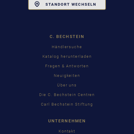
Toggle
STANDORT WECHSELN
Dropdown
C. BECHSTEIN
Händlersuche
Katalog herunterladen
Fragen & Antworten
Neuigkeiten
Über uns
Die C. Bechstein Centren
Carl Bechstein Stiftung
UNTERNEHMEN
Kontakt