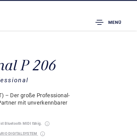
TOGGLE
MENÜ
DROPDOWN
nal P 206
essional
) – Der große Professional-
 Partner mit unverkennbarer
ist Bluetooth MIDI fähig.
ARIO DIGITALSYSTEM