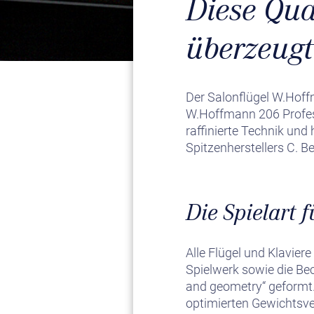
Diese Qua
überzeugt 
Der Salonflügel W.Hoffm
W.Hoffmann 206 Profes
raffinierte Technik un
Spitzenherstellers C. B
Die Spielart 
Alle Flügel und Klaviere
Spielwerk sowie die Be
and geometry“ geformt. 
optimierten Gewichtsve