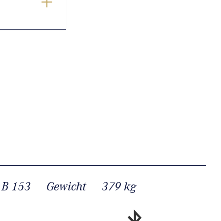
 B 153
Gewicht
379 kg