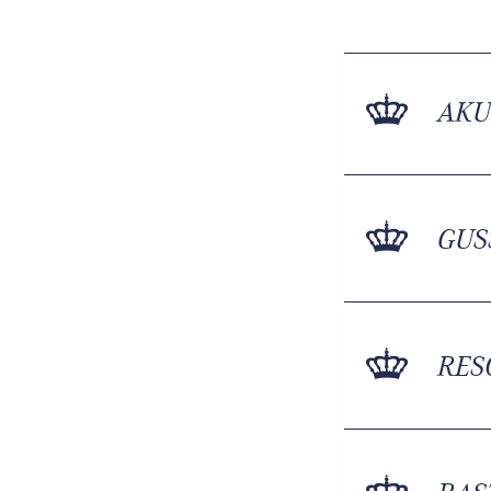
AKU
GUS
RES