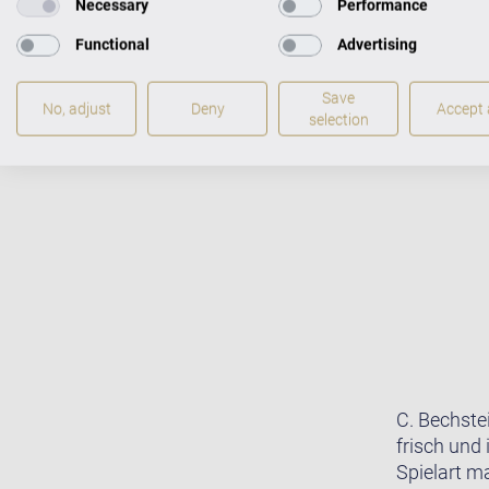
FLÜGEL IM CEN
Necessary
Performance
Functional
Advertising
Save
No, adjust
Deny
Accept a
selection
C. Bechste
frisch und 
Spielart m