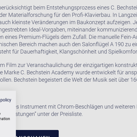
erücksichtigt beim Entstehungsprozess eines C. Bechste
er Materialforschung für den Profi-Klavierbau. In Langzeit
auch kleinste Veränderungen im Baukonzept aufzeigen. J
ngestrebten Ideal-Vorgaben, miteinander kommunizierend
en eines Premium-Flügels dem Zufall. Die manuelle Fein-
hnischen Bereich machen auch den Salonflügel A 190 zu 
steht für Dauerhaftigkeit, Klangschönheit und Spielkomfor
m Film zur Veranschaulichung der einzigartigen konstrukt
ie Marke C. Bechstein Academy wurde entwickelt für ansp
ollen. Bechstein begeistert die Welt der Musik seit über 1
 policy
e dieses Instrument mit Chrom-Beschlägen und weiteren E
satzleistungen” unter der Preisliste.
w
rmation