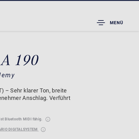
TOGGLE
MENÜ
DROPDOWN
 A 190
demy
 – Sehr klarer Ton, breite
enehmer Anschlag. Verführt
ist Bluetooth MIDI fähig.
ARIO DIGITALSYSTEM