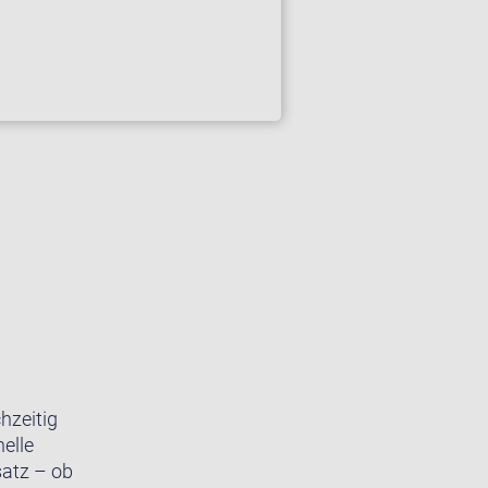
hzeitig
elle
satz – ob