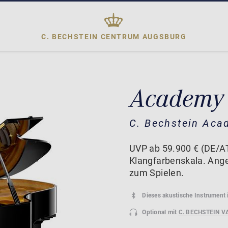
C. BECHSTEIN CENTRUM
AUGSBURG
Academy
C. Bechstein Aca
UVP ab 59.900 € (DE/AT)
Klangfarbenskala. Ang
zum Spielen.
Dieses akustische Instrument 
Optional mit
C. BECHSTEIN V