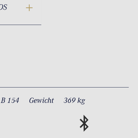
DS
 B 154
Gewicht
369 kg