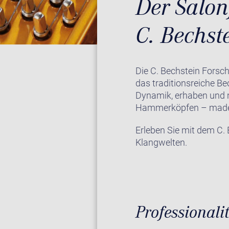
Der Salonf
C. Bechst
Die C. Bechstein Forsc
das traditionsreiche B
Dynamik, erhaben und no
Hammerköpfen – made 
Erleben Sie mit dem C.
Klangwelten.
Professionali